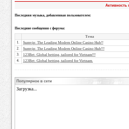
Активность 
Последняя музыка, добавленная пользователем:
Последние сообщения с форума:
Тема
1.
Sumvip: The Leading Modern Online Casino Hub!!
2.
Sumvip: The Leading Modern Online Casino Hub!!!
3.
123Bet: Global betting, tailored for Vietnam!!!
4.
123Bet: Global betting, tailored for Vietnam.
Популярное в сети