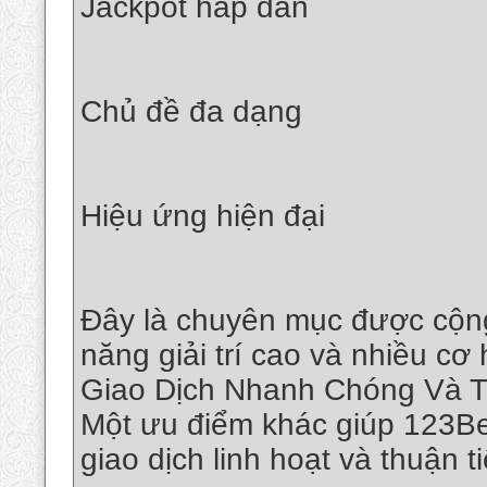
Jackpot hấp dẫn
Chủ đề đa dạng
Hiệu ứng hiện đại
Đây là chuyên mục được cộn
năng giải trí cao và nhiều cơ
Giao Dịch Nhanh Chóng Và T
Một ưu điểm khác giúp 123Be
giao dịch linh hoạt và thuận t