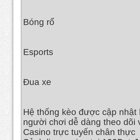
Bóng rổ
Esports
Đua xe
Hệ thống kèo được cập nhật li
người chơi dễ dàng theo dõi 
Casino trực tuyến chân thực