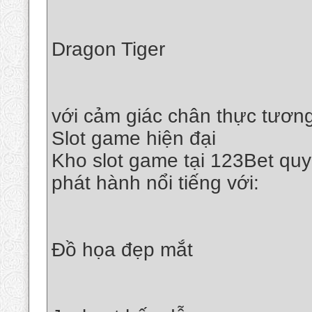
Dragon Tiger
với cảm giác chân thực tương
Slot game hiện đại
Kho slot game tại 123Bet quy 
phát hành nổi tiếng với:
Đồ họa đẹp mắt