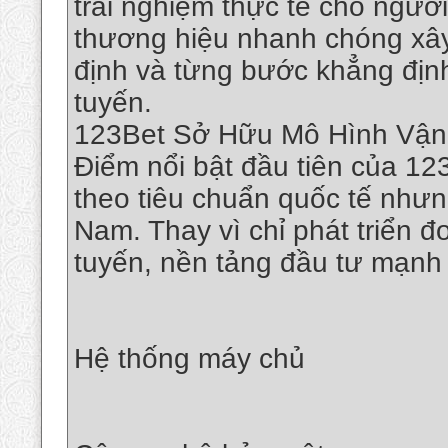
trải nghiệm thực tế cho người
thương hiệu nhanh chóng xâ
định và từng bước khẳng định v
tuyến.
123Bet Sở Hữu Mô Hình Vận
Điểm nổi bật đầu tiên của 12
theo tiêu chuẩn quốc tế nhưn
Nam. Thay vì chỉ phát triển 
tuyến, nền tảng đầu tư mạnh
Hệ thống máy chủ