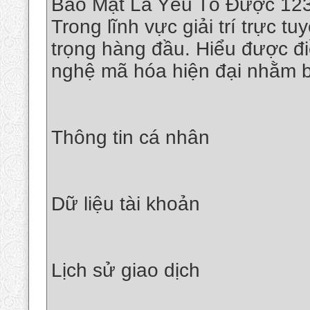
Bảo Mật Là Yếu Tố Được 12
Trong lĩnh vực giải trí trực t
trọng hàng đầu. Hiểu được đ
nghệ mã hóa hiện đại nhằm b
Thông tin cá nhân
Dữ liệu tài khoản
Lịch sử giao dịch