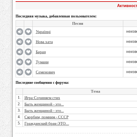
Активност
Последняя музыка, добавленная пользователем:
Песня
Українці
неизв
Нова хата
неизв
Баран
неизв
Тумани
неизв
Семенович
неизв
Последние сообщения с форума:
Тема
1.
Игра:Сочиняем стих
2.
Быть женщиной - это...
3.
Быть женщиной - это...
4.
Скорбим, помним - СССР
5.
Гражданский брак-ЭТО....