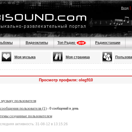
|
Вход
льбомы
Видеоклипы
Топ Радио
Радиостанции
Моя музыка
Моя страница
Пользова
Просмотр профиля: oleg910
 музыку пользователя
сообщения пользователя (1)
- 0 сообщений в день
 темы созданные пользователем
дняя активность: 31-08-12 в 13:15:26