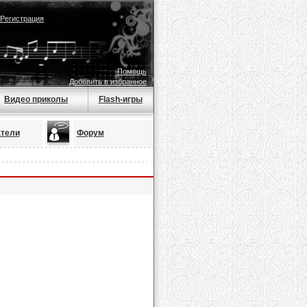
Регистрация
Помощь
Добавить в избранное
Видео приколы
Flash-игры
тели
Форум