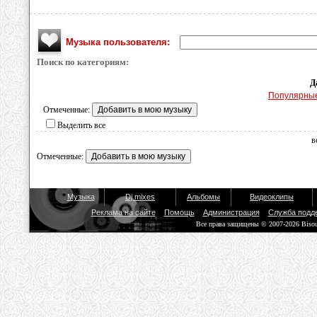
Музыка пользователя:
Поиск по категориям:
Д
Популярны
Отмеченные:
Выделить все
в
Отмеченные:
Музыка
Dj mixes
Альбомы
Видеоклипы
Реклама на сайте
Помощь
Администрация
Служба подд
Все права защищены © 2007-2026 Biso