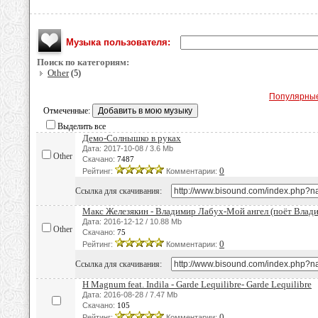
Музыка пользователя:
Поиск по категориям:
Other
(5)
Популярны
Отмеченные:
Выделить все
Демо-Солнышко в руках
Дата: 2017-10-08 / 3.6 Mb
Other
Скачано:
7487
0
Рейтинг:
Комментарии:
Ссылка для скачивания:
Макс Железякин - Владимир Лабух-Мой ангел (поёт Влад
Дата: 2016-12-12 / 10.88 Mb
Other
Скачано:
75
0
Рейтинг:
Комментарии:
Ссылка для скачивания:
H Magnum feat. Indila - Garde Lequilibre- Garde Lequilibre
Дата: 2016-08-28 / 7.47 Mb
Скачано:
105
0
Рейтинг:
Комментарии: