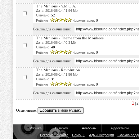
The Minions - Y.M.C.A.
Дата: 2016-06-14 / 1.94 Mb
Скачано:
52
0
Рейтинг:
Комментарии:
Ссылка для скачивания:
The Minions - Theme from the Monkees
Дата: 2016-06-14 / 0.3 Mb
Скачано:
40
0
Рейтинг:
Комментарии:
Ссылка для скачивания:
The Minions - Revolution
Дата: 2016-06-14 / 1.56 Mb
Скачано:
31
0
Рейтинг:
Комментарии:
Ссылка для скачивания:
1
2
|
Отмеченные:
Музыка
Dj mixes
Альбомы
Видеоклипы
Реклама на сайте
Помощь
Администрация
Служба подд