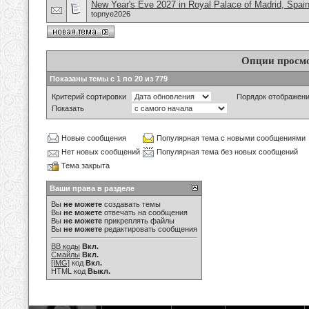
New Year's Eve 2027 in Royal Palace of Madrid, Spai
topnye2026
Опции просм
Показаны темы с 1 по 20 из 779
Критерий сортировки
Порядок отображен
Показать
Новые сообщения
Популярная тема с новыми сообщениями
Нет новых сообщений
Популярная тема без новых сообщений
Тема закрыта
Ваши права в разделе
Вы
не можете
создавать темы
Вы
не можете
отвечать на сообщения
Вы
не можете
прикреплять файлы
Вы
не можете
редактировать сообщения
BB коды
Вкл.
Смайлы
Вкл.
[IMG]
код
Вкл.
HTML код
Выкл.