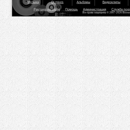
Музыка
Dj mixes
Альбомы
Видеоклипы
Реклама на сайте
Помощь
Администрация
Служба под
Все права защищены © 2007-2026 Bisou