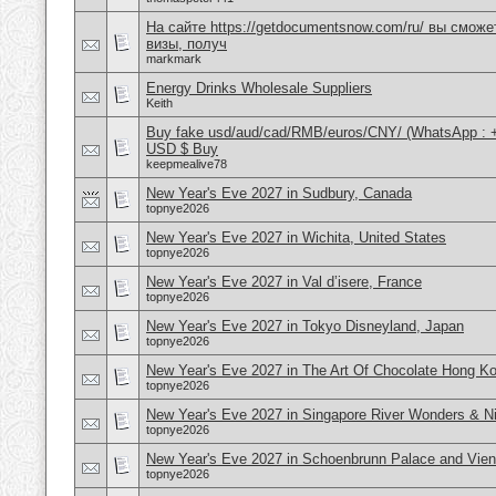
На сайте https://getdocumentsnow.com/ru/ вы сможе
визы, получ
markmark
Energy Drinks Wholesale Suppliers
Keith
Buy fake usd/aud/cad/RMB/euros/CNY/ (WhatsApp : 
USD $ Buy
keepmealive78
New Year's Eve 2027 in Sudbury, Canada
topnye2026
New Year's Eve 2027 in Wichita, United States
topnye2026
New Year's Eve 2027 in Val d’isere, France
topnye2026
New Year's Eve 2027 in Tokyo Disneyland, Japan
topnye2026
New Year's Eve 2027 in The Art Of Chocolate Hong K
topnye2026
New Year's Eve 2027 in Singapore River Wonders & Ni
topnye2026
New Year's Eve 2027 in Schoenbrunn Palace and Vien
topnye2026