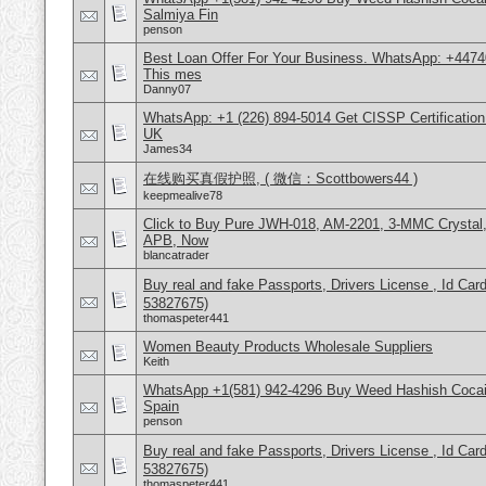
Salmiya Fin
penson
Best Loan Offer For Your Business. WhatsApp: +4474
This mes
Danny07
WhatsApp: +1 (226) 894-5014​ Get CISSP Certification
UK
James34
在线购买真假护照, ( 微信：Scottbowers44 )
keepmealive78
Click to Buy Pure JWH-018, AM-2201, 3-MMC Crystal
APB, Now
blancatrader
Buy real and fake Passports, Drivers License , Id
53827675)
thomaspeter441
Women Beauty Products Wholesale Suppliers
Keith
WhatsApp +1(581) 942-4296 Buy Weed Hashish Cocain
Spain
penson
Buy real and fake Passports, Drivers License , Id
53827675)
thomaspeter441