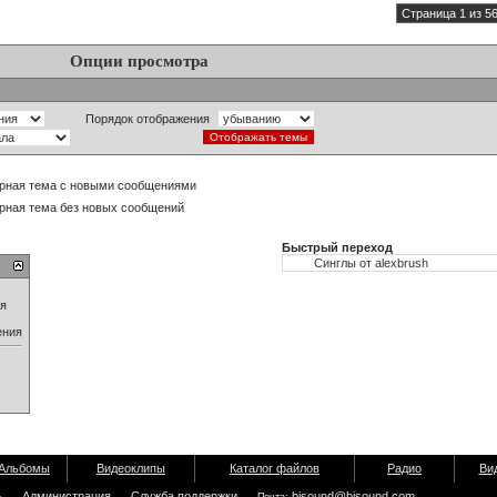
Страница 1 из 5
Опции просмотра
Порядок отображения
рная тема с новыми сообщениями
рная тема без новых сообщений
Быстрый переход
ия
ения
Альбомы
Видеоклипы
Каталог файлов
Радио
Ви
ь
Администрация
Служба поддержки
bisound@bisound.com