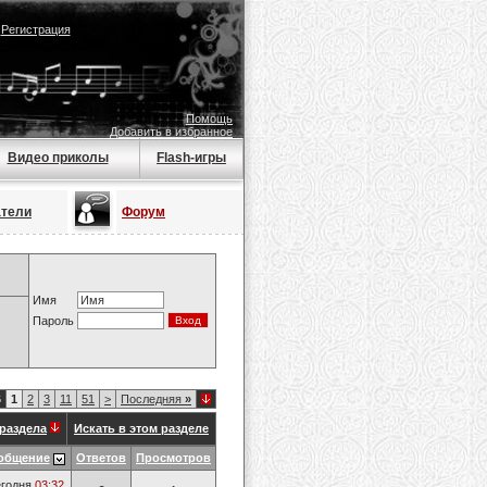
|
Регистрация
Помощь
Добавить в избранное
Видео приколы
Flash-игры
атели
Форум
Имя
Пароль
6
1
2
3
11
51
>
Последняя
»
раздела
Искать в этом разделе
общение
Ответов
Просмотров
годня
03:32