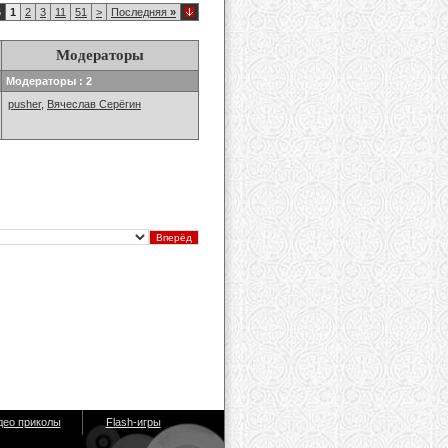
6
1
2
3
11
51
>
Последняя
»
Модераторы
Модераторы : 2
pusher
,
Вячеслав Серёгин
део приколы
Flash-игры