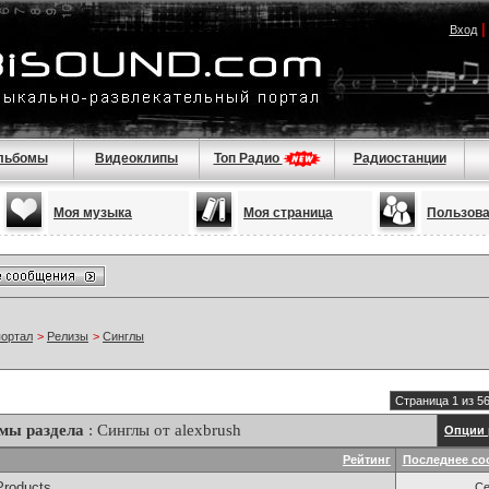
Вход
льбомы
Видеоклипы
Топ Радио
Радиостанции
Моя музыка
Моя страница
Пользов
портал
>
Релизы
>
Синглы
Страница 1 из 5
мы раздела
: Синглы от alexbrush
Опции 
Рейтинг
Последнее со
Products
Се