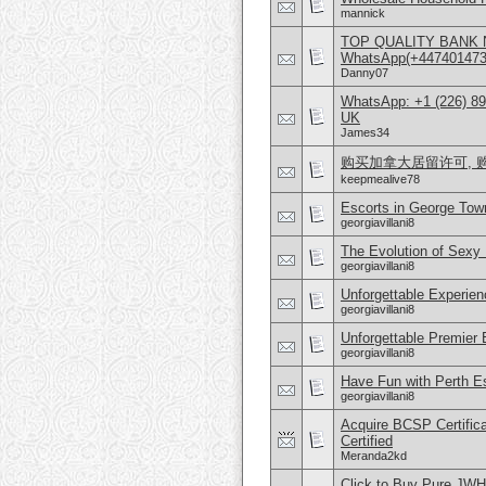
mannick
TOP QUALITY BANK 
WhatsApp(+4474014
Danny07
WhatsApp: +1 (226) 894
UK
James34
购买加拿大居留许可, 购
keepmealive78
Escorts in George Tow
georgiavillani8
The Evolution of Sexy 
georgiavillani8
Unforgettable Experien
georgiavillani8
Unforgettable Premier E
georgiavillani8
Have Fun with Perth E
georgiavillani8
Acquire BCSP Certifica
Certified
Meranda2kd
Click to Buy Pure JW