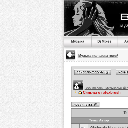
Музыка
Dj Mixes
А
Музыка пользователей
Bisound.com - Музыкальный 
Синглы от alexbrush
Те
Тема
/
Автор
Wholesale Household 