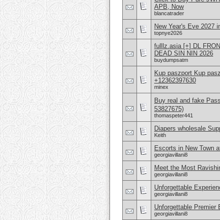
APB, Now
blancatrader
New Year's Eve 2027 
topnye2026
fulllz.asia [+] DL 
DEAD SIN NIN 2026
buydumpsatm
Kup paszport Kup pa
+12362397630
minex
Buy real and fake Pas
53827675)
thomaspeter441
Diapers wholesale Supp
Keith
Escorts in New Town a
georgiavillani8
Meet the Most Ravishin
georgiavillani8
Unforgettable Experien
georgiavillani8
Unforgettable Premier 
georgiavillani8