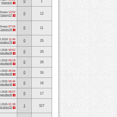
0
1
т
mannick
Вчера
13:52
0
12
т
Danny07
Вчера
07:04
0
11
т
James34
8.2026
11:46
0
25
mealive78
8.2026
09:52
0
20
giavillani8
8.2026
09:29
0
26
giavillani8
8.2026
09:06
0
16
giavillani8
8.2026
08:46
0
16
giavillani8
8.2026
08:07
0
17
giavillani8
8.2026
01:38
1
327
Ibrahim32