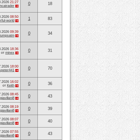
8.2026
21:27
0
18
ancatrader
8.2026
08:50
1
83
ful-world
8.2026
09:39
0
34
dumpsatm
8.2026
18:36
0
31
от
minex
7.2026
18:00
0
70
speter441
7.2026
16:02
0
36
от
Keith
7.2026
08:45
0
43
giavillani8
7.2026
08:19
0
39
giavillani8
7.2026
08:07
0
40
giavillani8
7.2026
07:55
0
43
giavillani8