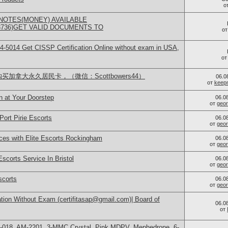
о
NOTES(MONEY) AVAILABLE
73736)GET VALID DOCUMENTS TO
о
-5014​ Get CISSP Certification Online without exam in USA,
о
买加拿大永久居民卡，（微信：Scottbowers44）
06.0
от
keep
n at Your Doorstep
06.0
от
geor
Port Pirie Escorts
06.0
от
geor
ces with Elite Escorts Rockingham
06.0
от
geor
scorts Service In Bristol
06.0
от
geor
scorts
06.0
от
geor
tion Without Exam (certifitasap@gmail.com)| Board of
06.0
от
H-018, AM-2201, 3-MMC Crystal, Pink MDPV, Mephedrone, 6-