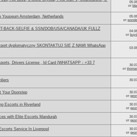
05.0
от
bl
in Youseum Amsterdam, Netherlands
05.0
от
wonder
FRONT-BACK-SELFIE & SSN/DOB/USA/CANADA/UK FULLZ
04.0
от
buy
szport dyplomatyczny SKONTAKTUJ SIĘ Z NAMI WhatsApp
03.0
sports, Drivers License , Id Card (WHATSAPP：+33 7
30.0
от
thoma
liers
30.0
t Your Doorstep
30.0
от
geor
g Escorts in Riverland
30.0
от
geor
ces with Elite Escorts Mandurah
30.0
от
geor
Escorts Service In Liverpool
30.0
от
geor