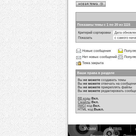
Показаны темы с 1 по 20 из 1115
Критерий сортировки
Показать
Новые сообщения
Популя
Нет новых сообщений
Популя
Тема закрыта
Ваши права в разделе
Вы
не можете
создавать темы
Вы
не можете
отвечать на сообщен
Вы
не можете
прикреплять файлы
Вы
не можете
редактировать сообщ
BB коды
Вкл.
Смайлы
Вкл.
[IMG]
код
Вкл.
HTML код
Выкл.
Музыка
Dj mixes
Реклама на сайте
Помощ