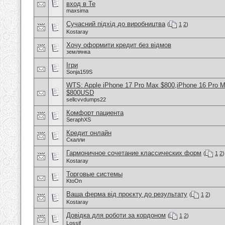
вход в Te
maxsima
Сучасний підхід до виробництва
(
1
2
)
Kostaray
Хочу оформити кредит без відмов
землянка
Ігри
Sonja159S
WTS: Apple iPhone 17 Pro Max $800,iPhone 16 Pro 
$800USD
sellcvvdumps22
Комфорт пациента
SeraphXS
Кредит онлайн
Скалли
Гармоничное сочетание классических форм
(
1
2
)
Kostaray
Торговые системы
KtoOn
Ваша ферма від проєкту до результату
(
1
2
)
Kostaray
Довідка для роботи за кордоном
(
1
2
)
Lossif