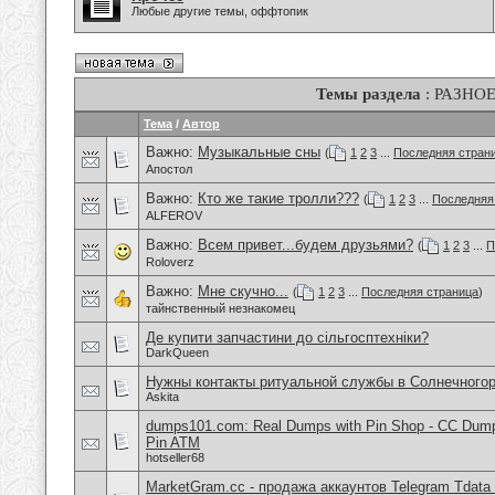
Любые другие темы, оффтопик
Темы раздела
: РАЗНО
Тема
/
Автор
Важно:
Музыкальные сны
(
1
2
3
...
Последняя стран
Апостол
Важно:
Кто же такие тролли???
(
1
2
3
...
Последняя
ALFEROV
Важно:
Всем привет...будем друзьями?
(
1
2
3
...
П
Roloverz
Важно:
Мне скучно...
(
1
2
3
...
Последняя страница
)
тайнственный незнакомец
Де купити запчастини до сільгосптехніки?
DarkQueen
Нужны контакты ритуальной службы в Солнечного
Askita
dumps101.com: Real Dumps with Pin Shop - CC Dum
Pin ATM
hotseller68
MarketGram.cc - продажа аккаунтов Telegram Tdata 