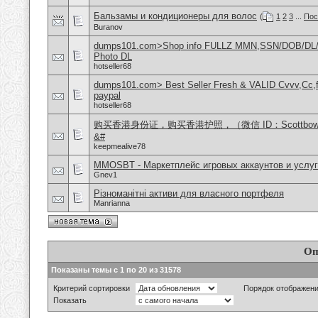
Бальзамы и кондиционеры для волос
(
1
2
3
...
Пос
Buranov
dumps101.com>Shop info FULLZ MMN,SSN/DOB/DL/
Photo DL
hotseller68
dumps101.com> Best Seller Fresh & VALID Cvvv,Cc,f
paypal
hotseller68
购买香港身份证，购买香港护照，（微信 ID：Scottbo
&#
keepmealive78
MMOSBT - Маркетплейс игровых аккаунтов и услуг
Gnev1
Різноманітні активи для власного портфеля
Manrianna
Оп
Показаны темы с 1 по 20 из 31578
Критерий сортировки
Порядок отображен
Показать