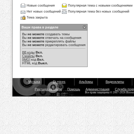
Новые сообщения
Популярная тема с новыми сообщениями
Нет новых сообщений
Популярная тема без новых сообщений
Тема закрыта
Ваши права в разделе
Вы
не можете
создавать темы
Вы
не можете
отвечать на сообщения
Вы
не можете
прикреплять файлы
Вы
не можете
редактировать сообщения
BB коды
Вкл.
Смайлы
Вкл.
[IMG]
код
Вкл.
HTML код
Выкл.
Музыка
Dj mixes
Альбомы
Видеоклипы
Реклама на сайте
Помощь
Администрация
Служба под
Все права защищены © 2007-2026 Bisou