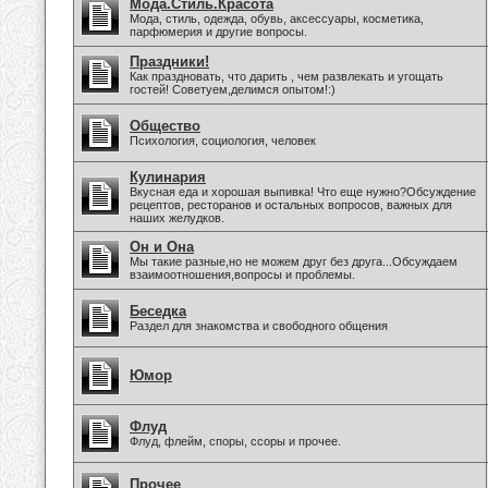
Мода.Стиль.Красота
Мода, стиль, одежда, обувь, аксессуары, косметика,
парфюмерия и другие вопросы.
Праздники!
Как праздновать, что дарить , чем развлекать и угощать
гостей! Советуем,делимся опытом!:)
Общество
Психология, социология, человек
Кулинария
Вкусная еда и хорошая выпивка! Что еще нужно?Обсуждение
рецептов, ресторанов и остальных вопросов, важных для
наших желудков.
Он и Она
Мы такие разные,но не можем друг без друга...Обсуждаем
взаимоотношения,вопросы и проблемы.
Беседка
Раздел для знакомства и свободного общения
Юмор
Флуд
Флуд, флейм, споры, ссоры и прочее.
Прочее