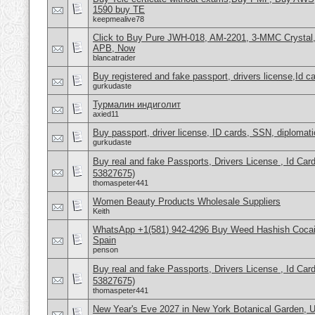
1590 buy TE
keepmealive78
Click to Buy Pure JWH-018, AM-2201, 3-MMC Crystal
APB, Now
blancatrader
Buy registered and fake passport, drivers license,Id c
gurkudaste
Турмалин индиголит
axied11
Buy passport, driver license, ID cards, SSN, diplomat
gurkudaste
Buy real and fake Passports, Drivers License , Id
53827675)
thomaspeter441
Women Beauty Products Wholesale Suppliers
Keith
WhatsApp +1(581) 942-4296 Buy Weed Hashish Cocain
Spain
penson
Buy real and fake Passports, Drivers License , Id
53827675)
thomaspeter441
New Year's Eve 2027 in New York Botanical Garden,