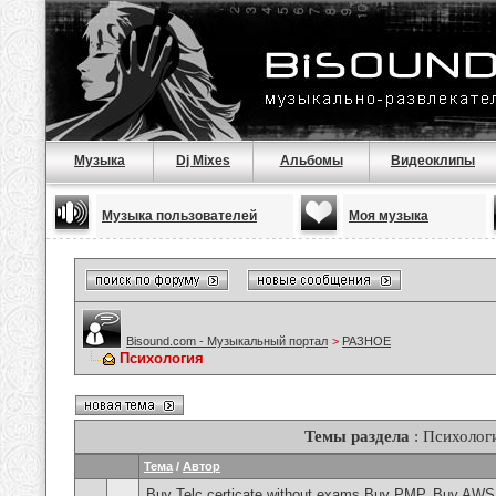
Музыка
Dj Mixes
Альбомы
Видеоклипы
Музыка пользователей
Моя музыка
Bisound.com - Музыкальный портал
>
РАЗНОЕ
Психология
Темы раздела
: Психолог
Тема
/
Автор
Buy Telc certicate without exams,Buy PMP, Buy AWS