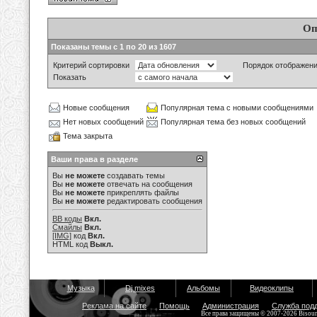
Оп
Показаны темы с 1 по 20 из 1607
Критерий сортировки
Порядок отображен
Показать
Новые сообщения
Популярная тема с новыми сообщениями
Нет новых сообщений
Популярная тема без новых сообщений
Тема закрыта
Ваши права в разделе
Вы
не можете
создавать темы
Вы
не можете
отвечать на сообщения
Вы
не можете
прикреплять файлы
Вы
не можете
редактировать сообщения
BB коды
Вкл.
Смайлы
Вкл.
[IMG]
код
Вкл.
HTML код
Выкл.
Музыка
Dj mixes
Альбомы
Видеоклипы
Реклама на сайте
Помощь
Администрация
Служба под
Все права защищены © 2007-2026 Bisou