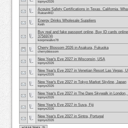
topnye2026
Acquire Safety Certifications in Texas. California. Wh
Rulean4KD
Energy Drinks Wholesale Suppliers
Keith
Buy real and fake passport online, Buy ID cards onli
3756974)
keepmealive78
Cherry Blossom 2026 in Asakura, Fukuoka
cherryblossom
New Year's Eve 2027 in Wisconsin, USA
topnye2026
New Year's Eve 2027 in Venetian Resort Las Vegas, 
topnye2026
New Year's Eve 2027 in Tokyo Market Skyline, Japan
topnye2026
New Year's Eve 2027 in The Dare Skywalk in London,
topnye2026
New Year's Eve 2027 in Suva, Fiji
topnye2026
New Year's Eve 2027 in Sintra, Portugal
topnye2026