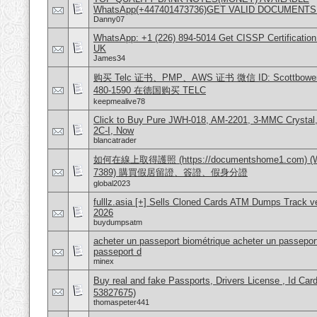
WhatsApp(+447401473736)GET VALID DOCUMENTS
Danny07
WhatsApp: +1 (226) 894-5014​ Get CISSP Certification
UK
James34
购买 Telc 证书、PMP、AWS 证书 微信 ID: Scottbowers44
480-1590 在德国购买 TELC
keepmealive78
Click to Buy Pure JWH-018, AM-2201, 3-MMC Crysta
2C-I, Now
blancatrader
如何在線上取得護照 (https://documentshome1.com) (Wh
7389) 購買假居留證、簽證、假身分證
global2023
fulllz.asia [+] Sells Cloned Cards ATM Dumps Track 
2026
buydumpsatm
acheter un passeport biométrique acheter un passeport
passeport d
minex
Buy real and fake Passports, Drivers License , Id
53827675)
thomaspeter441