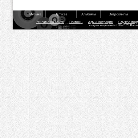
Музыка
Dj mixes
Альбомы
Видеоклипы
Реклама на сайте
Помощь
Администрация
Служба под
Все права защищены © 2007-2026 Bisou