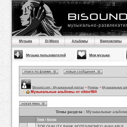
Музыка
Dj Mixes
Альбомы
Видеоклипы
Музыка пользователей
Моя музыка
Bisound.com - Музыкальный портал
>
Релизы
>
Музыкальные а
Музыкальные альбомы от viktor964
Темы раздела
: Музыкальные альбомы
Тема
/
Автор
TOP QUALITY BANK NOTES(MONEY) AVAILABLE