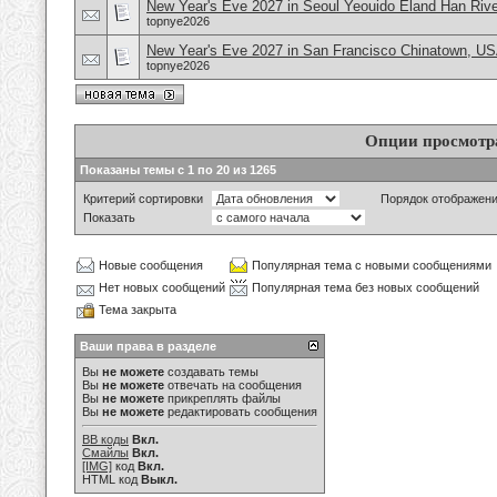
New Year's Eve 2027 in Seoul Yeouido Eland Han Rive
topnye2026
New Year's Eve 2027 in San Francisco Chinatown, U
topnye2026
Опции просмотр
Показаны темы с 1 по 20 из 1265
Критерий сортировки
Порядок отображен
Показать
Новые сообщения
Популярная тема с новыми сообщениями
Нет новых сообщений
Популярная тема без новых сообщений
Тема закрыта
Ваши права в разделе
Вы
не можете
создавать темы
Вы
не можете
отвечать на сообщения
Вы
не можете
прикреплять файлы
Вы
не можете
редактировать сообщения
BB коды
Вкл.
Смайлы
Вкл.
[IMG]
код
Вкл.
HTML код
Выкл.