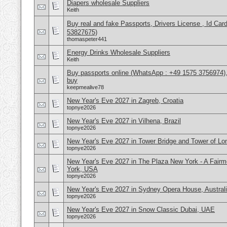
Diapers wholesale Suppliers
Keith
Buy real and fake Passports, Drivers License , Id
53827675)
thomaspeter441
Energy Drinks Wholesale Suppliers
Keith
Buy passports online (WhatsApp : +49 1575 3756974),
buy
keepmealive78
New Year's Eve 2027 in Zagreb, Croatia
topnye2026
New Year's Eve 2027 in Vilhena, Brazil
topnye2026
New Year's Eve 2027 in Tower Bridge and Tower of L
topnye2026
New Year's Eve 2027 in The Plaza New York - A Fair
York, USA
topnye2026
New Year's Eve 2027 in Sydney Opera House, Austral
topnye2026
New Year's Eve 2027 in Snow Classic Dubai, UAE
topnye2026