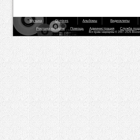
Музыка
Dj mixes
Альбомы
Видеоклипы
Реклама на сайте
Помощь
Администрация
Служба под
Все права защищены © 2007-2026 Bisou