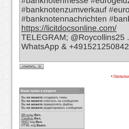
#banknotenmesse #eurogeld
#banknotenzumverkauf #euro
#banknotennachrichten #bank
https://licitdocsonline.com/
TELEGRAM; @Roycollins25 
WhatsApp & +49152125084
«
Предыдущ
Ваши права в разделе
Вы
не можете
создавать темы
Вы
не можете
отвечать на сообщения
Вы
не можете
прикреплять файлы
Вы
не можете
редактировать сообщения
BB коды
Вкл.
Смайлы
Вкл.
[IMG]
код
Вкл.
HTML код
Выкл.