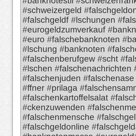
#banknotestil #schweizerfra
#schweizergeld #falschgeldon
#falschgeldf #lschungen #fa
#eurogeldzumverkauf #bank
#euro #falschebanknoten #b
#lschung #banknoten #falsch
#falschenberufgew #scht #fa
#lschen #falschenachrichten
#falschenjuden #falschenas
#ffner #prilaga #falschensam
#falschenkartoffelsalat #fa
#ckenzuwenden #falschenme
#falschenmensche #falschge
#falschgeldonline #falschgel