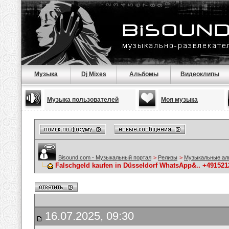
Музыка
Dj Mixes
Альбомы
Видеоклипы
Музыка пользователей
Моя музыка
Bisound.com - Музыкальный портал
>
Релизы
>
Музыкальные а
Falschgeld kaufen in Düsseldorf WhatsApp&.. +491
16.07.2025, 09:30