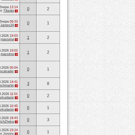
Вчера
13:14
0
2
от
Tifanita
Вчера
09:33
0
1
т
James34
8.2026
19:03
1
2
т
maxsima
8.2026
19:02
1
2
т
maxsima
8.2026
00:04
0
1
ancatrader
8.2026
14:41
3
8
techmartin
8.2026
11:01
0
2
urkudaste
8.2026
10:45
0
1
urkudaste
8.2026
18:43
0
3
vichZheka
8.2026
23:24
0
1
от
Jonnny