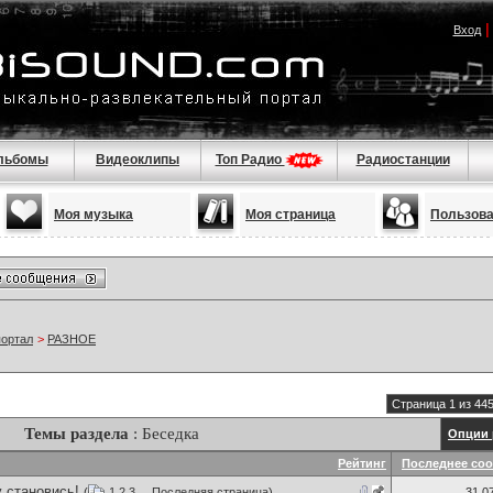
Вход
льбомы
Видеоклипы
Топ Радио
Радиостанции
Моя музыка
Моя страница
Пользов
портал
>
РАЗНОЕ
Страница 1 из 44
Темы раздела
: Беседка
Опции 
Рейтинг
Последнее со
 становись!
(
1
2
3
...
Последняя страница
)
31.0