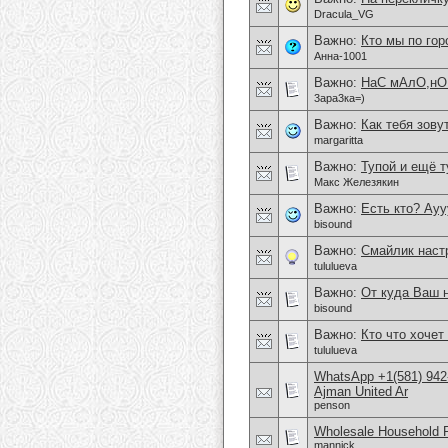
Dracula_VG
Важно:
Кто мы по гор
Анна-1001
Важно:
НаС мАлО,нО
3ара3ка=)
Важно:
Как тебя зовут
margaritta
Важно:
Тупой и ещё т
Макс Железякин
Важно:
Есть кто? Аууу
bisound
Важно:
Смайлик наст
tululueva
Важно:
От куда Ваш 
bisound
Важно:
Кто что хочет
tululueva
WhatsApp +1(581) 942
Ajman United Ar
penson
Wholesale Household 
mannick