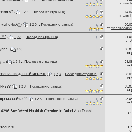
от
wonder
оскопу?
(
1
2
3
...
Последняя страница
)
14.0
от
wonder
 мЫ сИлА)))
(
1
2
3
...
Последняя страница
)
30.0
от
miscelaneama
?!:)
(
1
2
3
...
Последняя страница
)
01.0
от
B
упее.
(
1
2
)
08.0
от
...
(
1
2
3
...
Последняя страница
)
08.0
от
роения на данный момент
(
1
2
3
...
Последняя страница
)
08.0
от
ник???
(
1
2
3
...
Последняя страница
)
08.0
от
 прямо сейчас?
(
1
2
3
...
Последняя страница
)
08.0
от
-4296 Buy Weed Hashish Cocaine in Dubai Abu Dhabi
Се
Products
Се
о