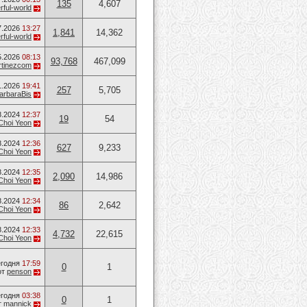
135
4,607
ful-world
7.2026
13:27
1,841
14,362
ful-world
5.2026
08:13
93,768
467,099
rtinezcom
1.2026
19:41
257
5,705
arbaraBis
8.2024
12:37
19
54
Choi Yeon
8.2024
12:36
627
9,233
Choi Yeon
8.2024
12:35
2,090
14,986
Choi Yeon
8.2024
12:34
86
2,642
Choi Yeon
8.2024
12:33
4,732
22,615
Choi Yeon
годня
17:59
0
1
от
penson
годня
03:38
0
1
т
mannick