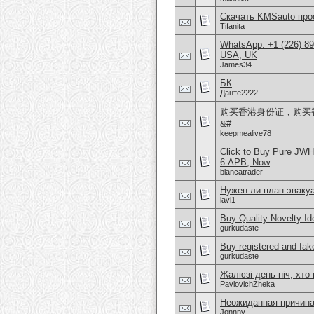
Скачать KMSauto про
Tifanita
WhatsApp: +1 (226) 894
USA, UK
James34
БК
Данте2222
购买香港身份证，购买香港
&#
keepmealive78
Click to Buy Pure JW
6-APB, Now
blancatrader
Нужен ли план эвакуа
lavi1
Buy Quality Novelty I
gurkudaste
Buy registered and fake
gurkudaste
Жалюзі день-ніч, хто
PavlovichZheka
Неожиданная причин
Jonnny