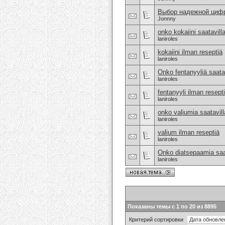
Выбор надежной циф
Jonnny
onko kokaiini saatavill
laniroles
kokaiini ilman reseptiä
laniroles
Onko fentanyyliä saata
laniroles
fentanyyli ilman resept
laniroles
onko valiumia saatavil
laniroles
valium ilman reseptiä
laniroles
Onko diatsepaamia saat
laniroles
Показаны темы с 1 по 20 из 8895
Критерий сортировки