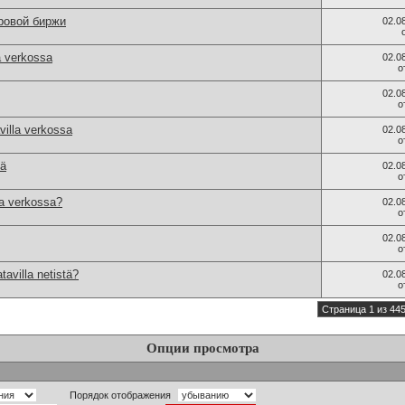
ровой биржи
02.0
a verkossa
02.0
о
02.0
о
villa verkossa
02.0
о
iä
02.0
о
la verkossa?
02.0
о
02.0
о
avilla netistä?
02.0
о
Страница 1 из 44
Опции просмотра
Порядок отображения