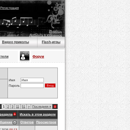
|
Регистрация
Помощь
Добавить в избранное
Видео приколы
Flash-игры
атели
Форум
Имя
Пароль
5
1
2
3
11
51
>
Последняя
»
раздела
Искать в этом разделе
общение
Ответов
Просмотров
7.2026
00:13