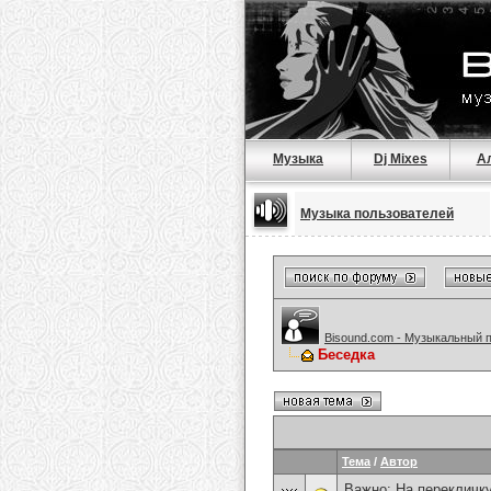
Музыка
Dj Mixes
А
Музыка пользователей
Bisound.com - Музыкальный 
Беседка
Тема
/
Автор
Важно:
На перекличку