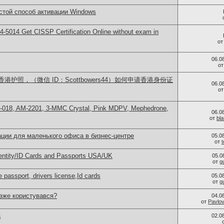
стой способ активации Windows
-5014​ Get CISSP Certification Online without exam in
о
06.0
о
护照，（微信 ID：Scottbowers44）如何申请香港身份证
06.0
о
H-018, AM-2201, 3-MMC Crystal, Pink MDPV, Mephedrone,
06.0
от
bl
ции для маленького офиса в бизнес-центре
05.0
от
dentity/ID Cards and Passports USA/UK
05.0
от
g
 passport, drivers license,Id cards
05.0
от
g
 вже користувався?
04.0
от
Pavlo
а
02.0