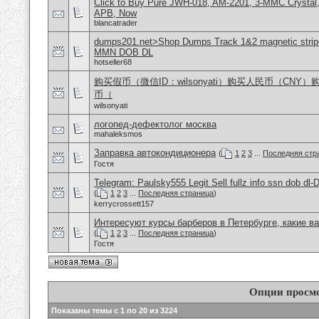
Click to Buy Pure JWH-018, AM-2201, 3-MMC Crystal
APB, Now
blancatrader
dumps201.net>Shop Dumps Track 1&2 magnetic stripe
MMN DOB DL
hotseller68
购买假币（微信ID：wilsonyati）购买人民币（CNY
币（
wilsonyati
логопед-дефектолог москва
mahaleksmos
Заправка автокондиционера
(
1
2
3
...
Последняя стр
Гостя
Telegram: Paulsky555 Legit Sell fullz info ssn dob d
(
1
2
3
...
Последняя страница
)
kerrycrossett157
Интересуют курсы барберов в Петербурге, какие в
(
1
2
3
...
Последняя страница
)
Гостя
Опции просм
Показаны темы с 1 по 20 из 3224