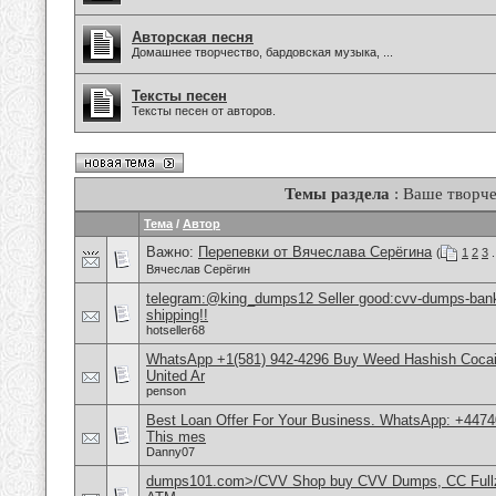
Авторская песня
Домашнее творчество, бардовская музыка, ...
Тексты песен
Тексты песен от авторов.
Темы раздела
: Ваше творче
Тема
/
Автор
Важно:
Перепевки от Вячеслава Серёгина
(
1
2
3
.
Вячеслав Серёгин
telegram:@king_dumps12 Seller good:cvv-dumps-bankl
shipping!!
hotseller68
WhatsApp +1(581) 942-4296 Buy Weed Hashish Cocai
United Ar
penson
Best Loan Offer For Your Business. WhatsApp: +4474
This mes
Danny07
dumps101.com>/CVV Shop buy CVV Dumps, CC Fullz