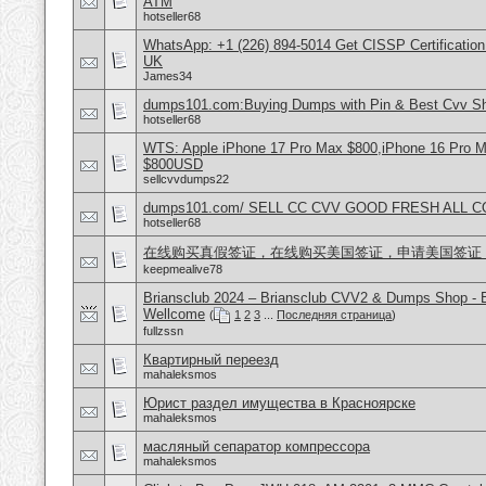
ATM
hotseller68
WhatsApp: +1 (226) 894-5014​ Get CISSP Certification
UK
James34
dumps101.com:Buying Dumps with Pin & Best Cvv S
hotseller68
WTS: Apple iPhone 17 Pro Max $800,iPhone 16 Pro 
$800USD
sellcvvdumps22
dumps101.com/ SELL CC CVV GOOD FRESH ALL 
hotseller68
在线购买真假签证，在线购买美国签证，申请美国签证
keepmealive78
Briansclub 2024 – Briansclub CVV2 & Dumps Shop - 
Wellcome
(
1
2
3
...
Последняя страница
)
fullzssn
Квартирный переезд
mahaleksmos
Юрист раздел имущества в Красноярске
mahaleksmos
масляный сепаратор компрессора
mahaleksmos