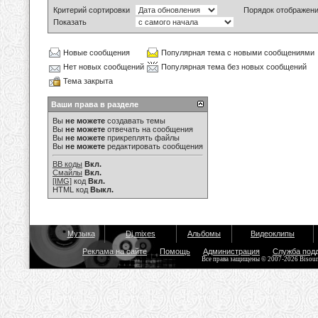
Критерий сортировки
Порядок отображен
Показать
Новые сообщения
Популярная тема с новыми сообщениями
Нет новых сообщений
Популярная тема без новых сообщений
Тема закрыта
Ваши права в разделе
Вы
не можете
создавать темы
Вы
не можете
отвечать на сообщения
Вы
не можете
прикреплять файлы
Вы
не можете
редактировать сообщения
BB коды
Вкл.
Смайлы
Вкл.
[IMG]
код
Вкл.
HTML код
Выкл.
Музыка
Dj mixes
Альбомы
Видеоклипы
Реклама на сайте
Помощь
Администрация
Служба под
Все права защищены © 2007-2026 Bisou