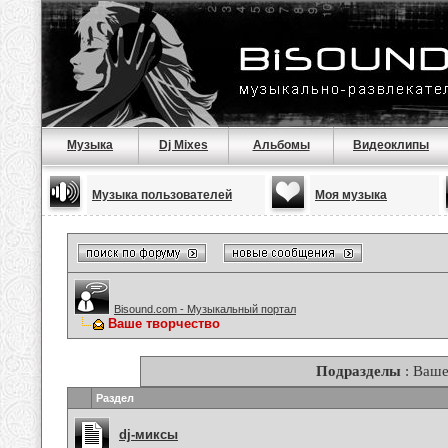
Музыка
Dj Mixes
Альбомы
Видеоклипы
Музыка пользователей
Моя музыка
Bisound.com - Музыкальный портал
Ваше творчество
Подразделы
: Ваше
Раздел
dj-миксы