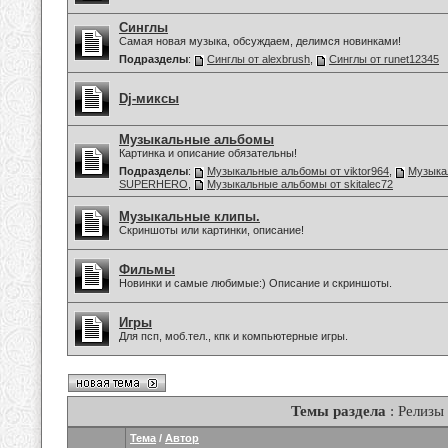
Синглы
Самая новая музыка, обсуждаем, делимся новинками!
Подразделы
:
Синглы от alexbrush
,
Синглы от runet12345
Dj-миксы
Музыкальные альбомы
Картинка и описание обязательны!
Подразделы
:
Музыкальные альбомы от viktor964
,
Музыка
SUPERHERO
,
Музыкальные альбомы от skitalec72
Музыкальные клипы.
Скриншоты или картинки, описание!
Фильмы
Новинки и самые любимые:) Описание и скриншоты.
Игры
Для псп, моб.тел., кпк и компьютерные игры.
Темы раздела
: Релизы
Тема
/
Автор