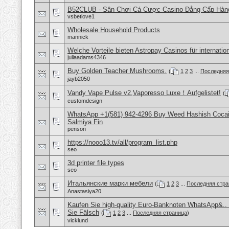
B52CLUB - Sân Chơi Cá Cược Casino Đẳng Cấp Hàn
vsbetlove1
Wholesale Household Products
mannick
Welche Vorteile bieten Astropay Casinos für internatio
juliaadams4346
Buy Golden Teacher Mushrooms.
(
1
2
3
...
Последняя
jayb2050
Vandy Vape Pulse v2,Vaporesso Luxe！Aufgelistet!
(
customdesign
WhatsApp +1(581) 942-4296 Buy Weed Hashish Cocain
Salmiya Fin
penson
https://nooo13.tv/all/program_list.php
seo
3d printer file types
seo
Итальянские марки мебели
(
1
2
3
...
Последняя стра
Anastasiya20
Kaufen Sie high-quality Euro-Banknoten WhatsApp&.
Sie Fälsch
(
1
2
3
...
Последняя страница
)
vicklund