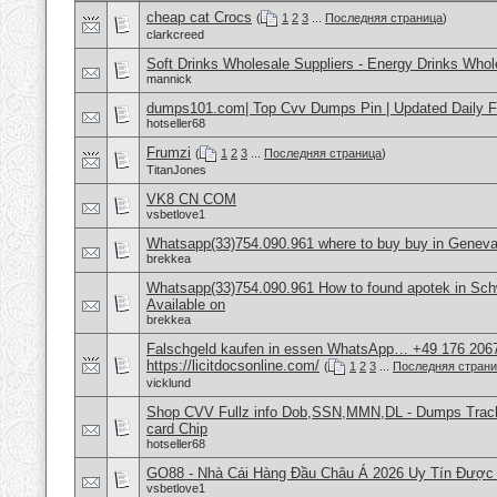
cheap cat Crocs
(
1
2
3
...
Последняя страница
)
clarkcreed
Soft Drinks Wholesale Suppliers - Energy Drinks Whol
mannick
dumps101.com| Top Cvv Dumps Pin | Updated Daily F
hotseller68
Frumzi
(
1
2
3
...
Последняя страница
)
TitanJones
VK8 CN COM
vsbetlove1
Whatsapp(33)754.090.961 where to buy buy in Geneva
brekkea
Whatsapp(33)754.090.961 How to found apotek in Sch
Available on
brekkea
Falschgeld kaufen in essen WhatsApp… +49 176 206
https://licitdocsonline.com/
(
1
2
3
...
Последняя стран
vicklund
Shop CVV Fullz info Dob,SSN,MMN,DL - Dumps Track 
card Chip
hotseller68
GO88 - Nhà Cái Hàng Đầu Châu Á 2026 Uy Tín Được
vsbetlove1