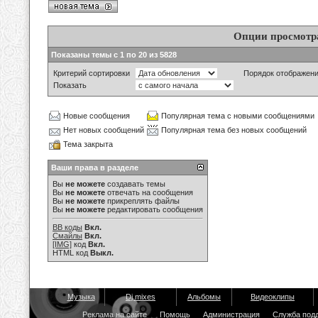
Опции просмотр
Показаны темы с 1 по 20 из 5828
Критерий сортировки
Порядок отображен
Показать
Новые сообщения
Популярная тема с новыми сообщениями
Нет новых сообщений
Популярная тема без новых сообщений
Тема закрыта
Ваши права в разделе
Вы
не можете
создавать темы
Вы
не можете
отвечать на сообщения
Вы
не можете
прикреплять файлы
Вы
не можете
редактировать сообщения
BB коды
Вкл.
Смайлы
Вкл.
[IMG]
код
Вкл.
HTML код
Выкл.
Музыка
Dj mixes
Альбомы
Видеоклипы
Реклама на сайте
Помощь
Администрация
Служба под