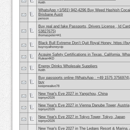
Keith
WhatsApp +1(581) 942-4296 Buy Weed Hashish Cocai
Brisbane Austr
penson
Buy real and fake Passports, Drivers License , Id
53827675)
thomaspeter441
Black Bull Extreme Don’t Quit Royal Honey. https://b
buyroyalhoneyvip
Acquire Safety Certifications in Texas. California. Wh
Rulean4KD
Energy Drinks Wholesale Suppliers
Keith
Buy passports online (WhatsApp : +49 1575 3756974),
buy
keepmealive78
New Year's Eve 2027 in Yangzhou, China
topnye2026
New Year's Eve 2027 in Vienna Danube Tower, Austria
topnye2026
New Year's Eve 2027 in Tokyo Tower, Tokyo, Japan
topnye2026
New Year's Eve 2027 in The Ledges Resort & Marina, 