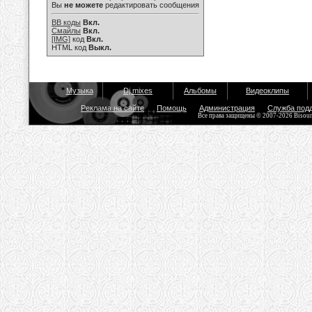
Вы
не можете
редактировать сообщения
BB коды
Вкл.
Смайлы
Вкл.
[IMG]
код
Вкл.
HTML код
Выкл.
Музыка
Dj mixes
Альбомы
Видеоклипы
Реклама на сайте
Помощь
Администрация
Служба под
Все права защищены © 2007-2026 Bisou