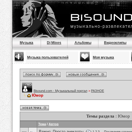
Музыка
Dj Mixes
Альбомы
Видеоклипы
Музыка пользователей
Моя музыка
Bisound.com - Музыкальный портал
>
РАЗНОЕ
Юмор
Темы раздела
: Юмор
Тема
/
Автор
Важно:
Просто анекдоты.
(
1
2
3
...
Последняя страни