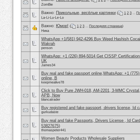
ZomBie
Важно:
Прикольные, весёлые картинки
(
1
2
3
...
По
La-Li-Lu-Le-Lo
Важно:
Юмор!
(
1
2
3
...
Последняя страница
)
Ника
WhatsApp +1(581) 942-4296 Buy Weed Hashish Cocain
Wakrah
penson
WhatsApp: +1 (226) 894-5014​ Get CISSP Certification
UK
James34
Buy real and fake passport online,WhatsApp: +1 (775
online, B
keepmealive78
Click to Buy Pure JWH-018, AM-2201, 3-MMC Crysta
APB, Now
blancatrader
Buy registered and fake passport, drivers license, Id 
gurkudaste
Buy real and fake Passports, Drivers License , Id
53827675)
thomaspeter441
Women Beauty Products Wholesale Suppliers