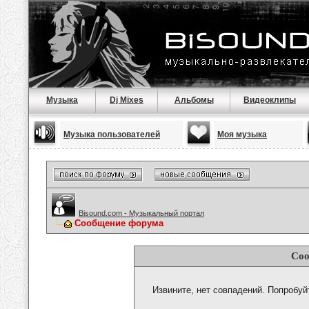
Музыка
Dj Mixes
Альбомы
Видеоклипы
Музыка пользователей
Моя музыка
Bisound.com - Музыкальный портал
Сообщение форума
Соо
Извините, нет совпадений. Попробуй