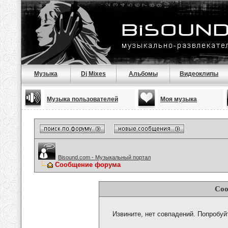
Музыка
Dj Mixes
Альбомы
Видеоклипы
Музыка пользователей
Моя музыка
Bisound.com - Музыкальный портал
Сообщение форума
Соо
Извините, нет совпадений. Попробуй