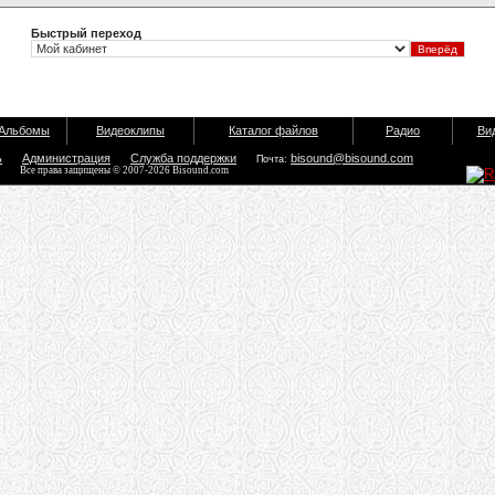
Быстрый переход
Альбомы
Видеоклипы
Каталог файлов
Радио
Ви
ь
Администрация
Служба поддержки
bisound@bisound.com
Почта:
Все права защищены © 2007-2026 Bisound.com