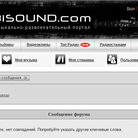
Вход
льбомы
Видеоклипы
Топ Радио
Радиостанции
Моя музыка
Моя страница
Пользов
портал
Сообщение форума
те, нет совпадений. Попробуйте указать другие ключевые слова.