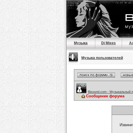
Музыка
Dj Mixes
А
Музыка пользователей
Bisound.com - Музыкальный 
Сообщение форума
Извини