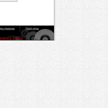
део приколы
Flash-игры