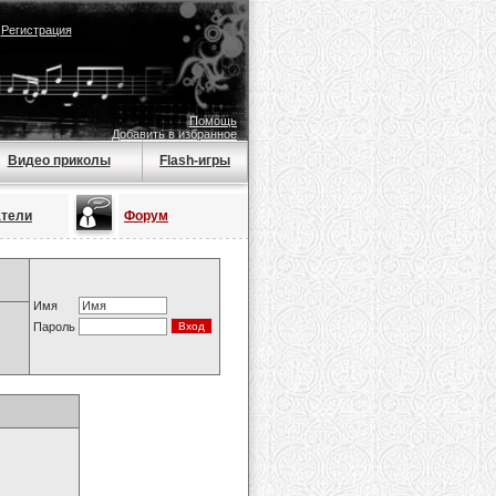
|
Регистрация
Помощь
Добавить в избранное
Видео приколы
Flash-игры
атели
Форум
Имя
Пароль