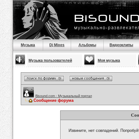
Музыка
Dj Mixes
Альбомы
Видеоклипы
Музыка пользователей
Моя музыка
Bisound.com - Музыкальный портал
Сообщение форума
Соо
Извините, нет совпадений. Попробуй