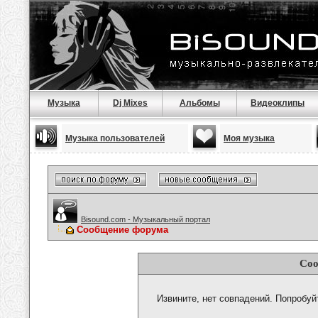
Музыка
Dj Mixes
Альбомы
Видеоклипы
Музыка пользователей
Моя музыка
Bisound.com - Музыкальный портал
Сообщение форума
Соо
Извините, нет совпадений. Попробуй