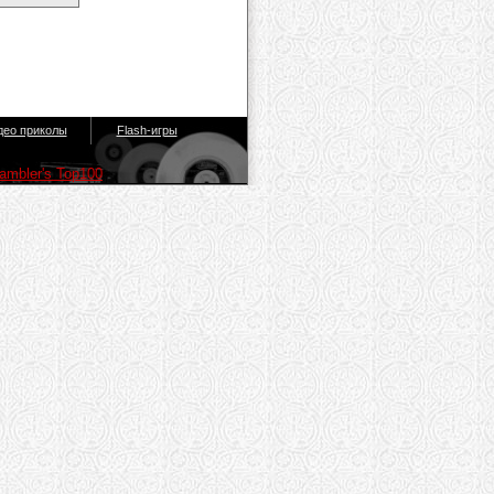
део приколы
Flash-игры