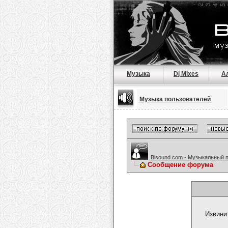
Музыка
Dj Mixes
А
Музыка пользователей
Bisound.com - Музыкальный 
Сообщение форума
Извини