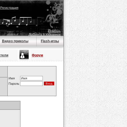
|
Регистрация
Помощь
Добавить в избранное
Видео приколы
Flash-игры
атели
Форум
Имя
Пароль