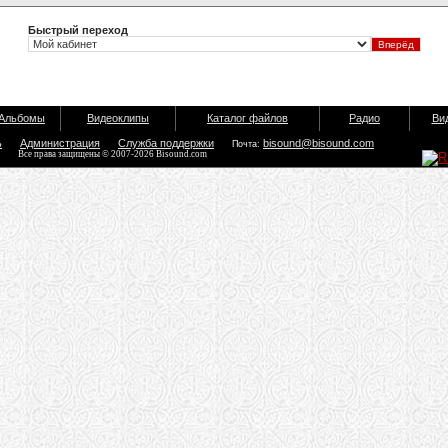
Быстрый переход
Альбомы
Видеоклипы
Каталог файлов
Радио
Ви
ь
Администрация
Служба поддержки
bisound@bisound.com
Почта:
Все права защищены © 2007-2026 Bisound.com