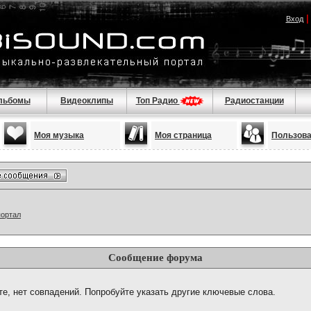
Вход
льбомы
Видеоклипы
Топ Радио
Радиостанции
Моя музыка
Моя страница
Пользов
портал
Сообщение форума
те, нет совпадений. Попробуйте указать другие ключевые слова.