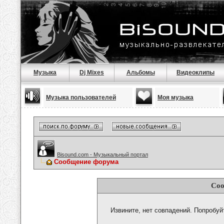
Музыка
Dj Mixes
Альбомы
Видеоклипы
Музыка пользователей
Моя музыка
Bisound.com - Музыкальный портал
Сообщение форума
Соо
Извините, нет совпадений. Попробуй