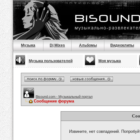
Музыка
Dj Mixes
Альбомы
Видеоклипы
Музыка пользователей
Моя музыка
Bisound.com - Музыкальный портал
Сообщение форума
Соо
Извините, нет совпадений. Попробуй