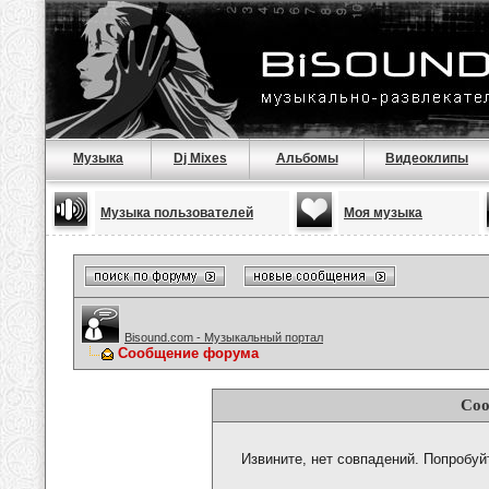
Музыка
Dj Mixes
Альбомы
Видеоклипы
Музыка пользователей
Моя музыка
Bisound.com - Музыкальный портал
Сообщение форума
Соо
Извините, нет совпадений. Попробуй