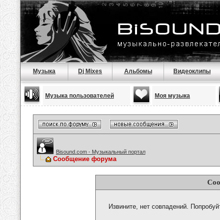
Музыка
Dj Mixes
Альбомы
Видеоклипы
Музыка пользователей
Моя музыка
Bisound.com - Музыкальный портал
Сообщение форума
Соо
Извините, нет совпадений. Попробуй