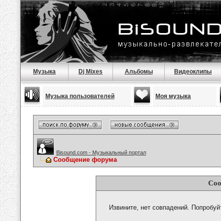
Музыка
Dj Mixes
Альбомы
Видеоклипы
Музыка пользователей
Моя музыка
Bisound.com - Музыкальный портал
Сообщение форума
Соо
Извините, нет совпадений. Попробуй