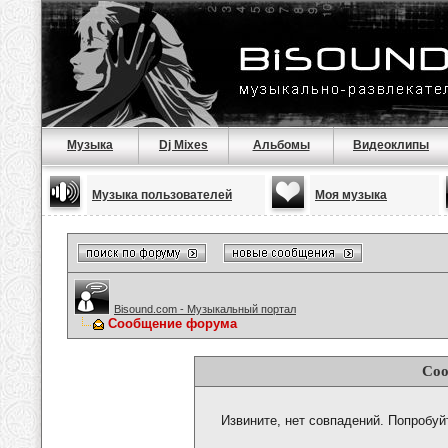
Музыка
Dj Mixes
Альбомы
Видеоклипы
Музыка пользователей
Моя музыка
Bisound.com - Музыкальный портал
Сообщение форума
Соо
Извините, нет совпадений. Попробуй