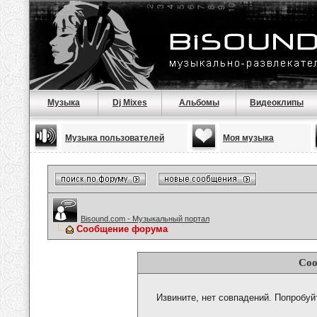
Музыка
Dj Mixes
Альбомы
Видеоклипы
Музыка пользователей
Моя музыка
Bisound.com - Музыкальный портал
Сообщение форума
Соо
Извините, нет совпадений. Попробуй