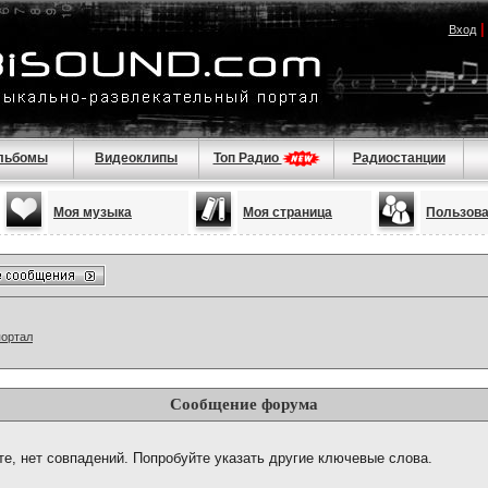
Вход
льбомы
Видеоклипы
Топ Радио
Радиостанции
Моя музыка
Моя страница
Пользов
портал
Сообщение форума
те, нет совпадений. Попробуйте указать другие ключевые слова.