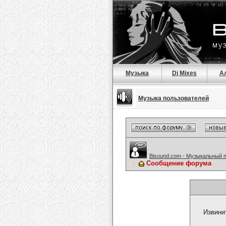
Музыка
Dj Mixes
А
Музыка пользователей
Bisound.com - Музыкальный 
Сообщение форума
Извини