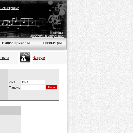
|
Регистрация
Помощь
Добавить в избранное
Видео приколы
Flash-игры
атели
Форум
Имя
Пароль