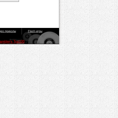
део приколы
Flash-игры