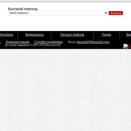
Быстрый переход
Альбомы
Видеоклипы
Каталог файлов
Радио
Ви
ь
Администрация
Служба поддержки
bisound@bisound.com
Почта:
Все права защищены © 2007-2026 Bisound.com