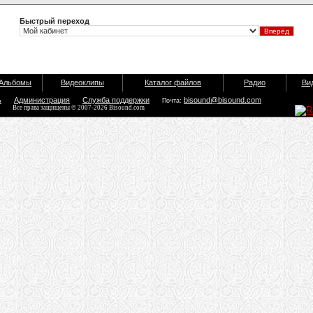
Быстрый переход
Альбомы
Видеоклипы
Каталог файлов
Радио
Ви
ь
Администрация
Служба поддержки
bisound@bisound.com
Почта:
Все права защищены © 2007-2026 Bisound.com