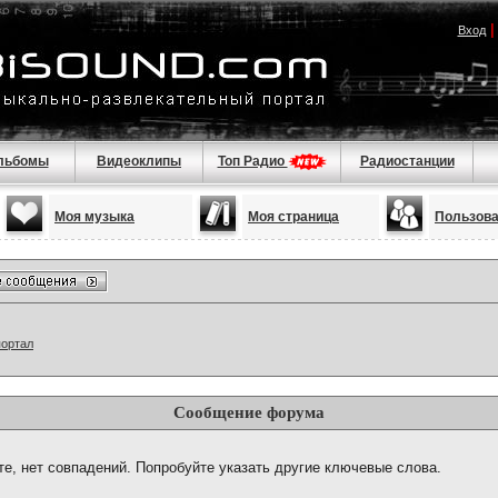
Вход
льбомы
Видеоклипы
Топ Радио
Радиостанции
Моя музыка
Моя страница
Пользов
портал
Сообщение форума
те, нет совпадений. Попробуйте указать другие ключевые слова.