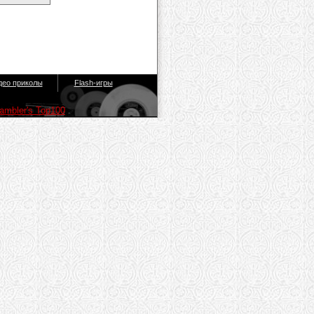
део приколы
Flash-игры