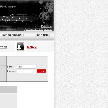
|
Регистрация
Помощь
Добавить в избранное
Видео приколы
Flash-игры
атели
Форум
Имя
Пароль