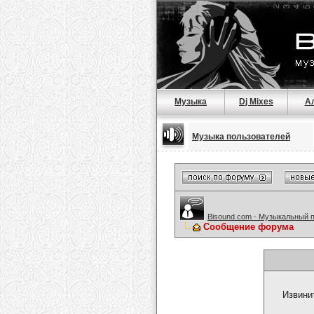
Музыка
Dj Mixes
А
Музыка пользователей
Bisound.com - Музыкальный 
Сообщение форума
Извини