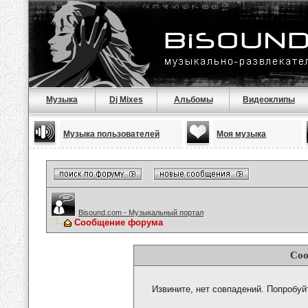
Музыка
Dj Mixes
Альбомы
Видеоклипы
Музыка пользователей
Моя музыка
Bisound.com - Музыкальный портал
Сообщение форума
Соо
Извините, нет совпадений. Попробуй