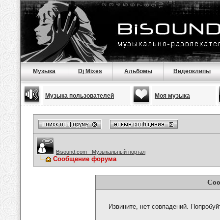
Музыка
Dj Mixes
Альбомы
Видеоклипы
Музыка пользователей
Моя музыка
Bisound.com - Музыкальный портал
Сообщение форума
Соо
Извините, нет совпадений. Попробуй