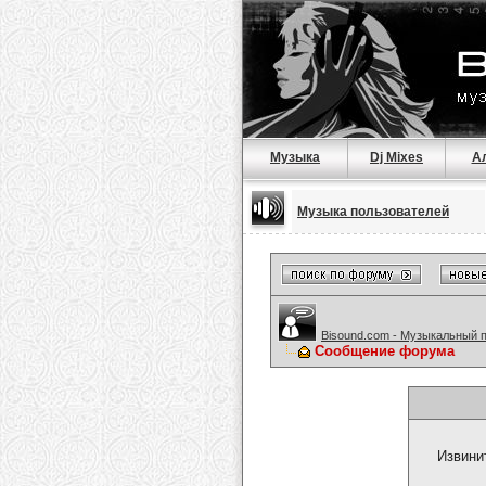
Музыка
Dj Mixes
А
Музыка пользователей
Bisound.com - Музыкальный 
Сообщение форума
Извини