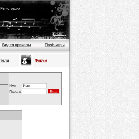
|
Регистрация
Помощь
Добавить в избранное
Видео приколы
Flash-игры
атели
Форум
Имя
Пароль