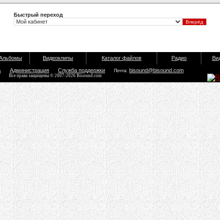
Быстрый переход
Альбомы
Видеоклипы
Каталог файлов
Радио
Ви
ь
Администрация
Служба поддержки
bisound@bisound.com
Почта:
Все права защищены © 2007-2026 Bisound.com