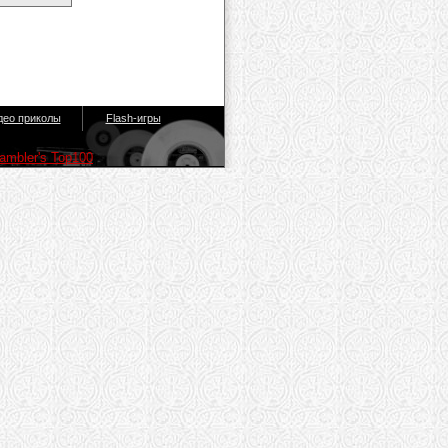
део приколы
Flash-игры