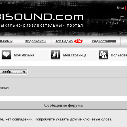
Вход
льбомы
Видеоклипы
Топ Радио
Радиостанции
Моя музыка
Моя страница
Пользов
портал
Сообщение форума
те, нет совпадений. Попробуйте указать другие ключевые слова.