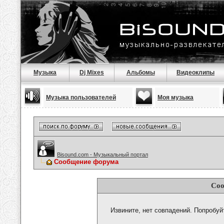
Музыка
Dj Mixes
Альбомы
Видеоклипы
Музыка пользователей
Моя музыка
Bisound.com - Музыкальный портал
Сообщение форума
Соо
Извините, нет совпадений. Попробуй