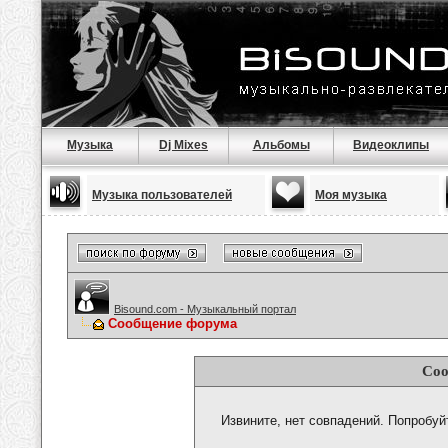
Музыка
Dj Mixes
Альбомы
Видеоклипы
Музыка пользователей
Моя музыка
Bisound.com - Музыкальный портал
Сообщение форума
Соо
Извините, нет совпадений. Попробуй