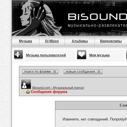
Музыка
Dj Mixes
Альбомы
Видеоклипы
Музыка пользователей
Моя музыка
Bisound.com - Музыкальный портал
Сообщение форума
Соо
Извините, нет совпадений. Попробуй