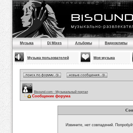
Музыка
Dj Mixes
Альбомы
Видеоклипы
Музыка пользователей
Моя музыка
Bisound.com - Музыкальный портал
Сообщение форума
Соо
Извините, нет совпадений. Попробуй