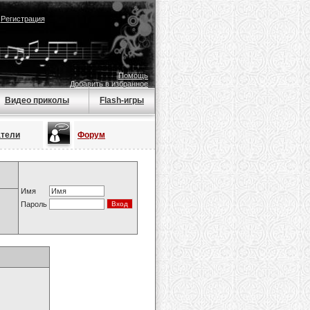
|
Регистрация
Помощь
Добавить в избранное
Видео приколы
Flash-игры
атели
Форум
Имя
Пароль