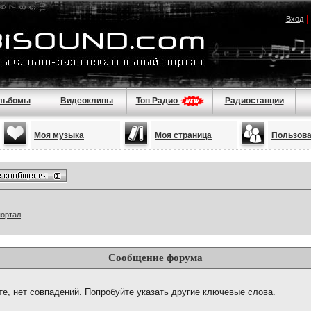
Вход
льбомы
Видеоклипы
Топ Радио
Радиостанции
Моя музыка
Моя страница
Пользов
портал
Сообщение форума
те, нет совпадений. Попробуйте указать другие ключевые слова.