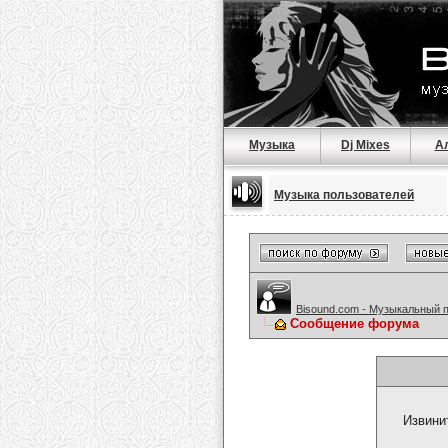
Музыка
Dj Mixes
А
Музыка пользователей
Bisound.com - Музыкальный 
Сообщение форума
Извини