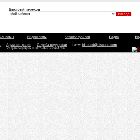
Быстрый переход
Альбомы
Видеоклипы
Каталог файлов
Радио
Ви
ь
Администрация
Служба поддержки
bisound@bisound.com
Почта:
Все права защищены © 2007-2026 Bisound.com