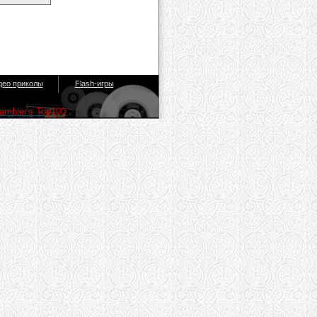
део приколы
Flash-игры