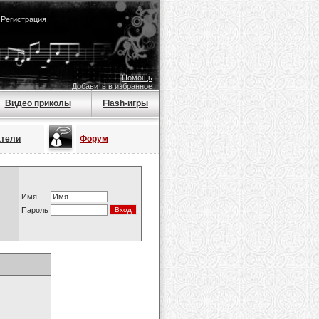
|
Регистрация
Помощь
Добавить в избранное
Видео приколы
Flash-игры
атели
Форум
Имя
Пароль