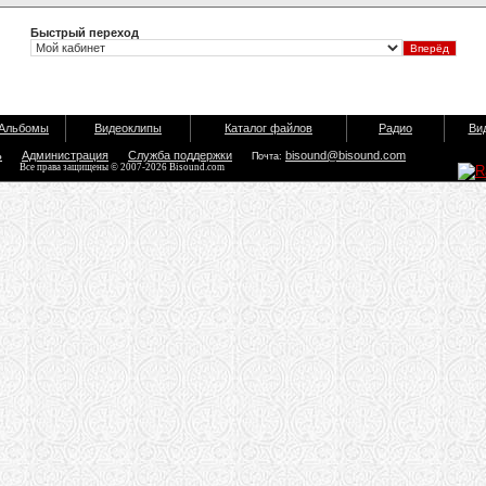
Быстрый переход
Альбомы
Видеоклипы
Каталог файлов
Радио
Ви
ь
Администрация
Служба поддержки
bisound@bisound.com
Почта:
Все права защищены © 2007-2026 Bisound.com