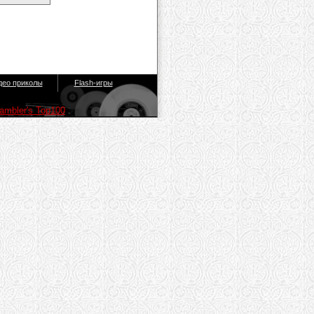
део приколы
Flash-игры