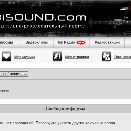
Вход
льбомы
Видеоклипы
Топ Радио
Радиостанции
Моя музыка
Моя страница
Пользов
портал
Сообщение форума
те, нет совпадений. Попробуйте указать другие ключевые слова.