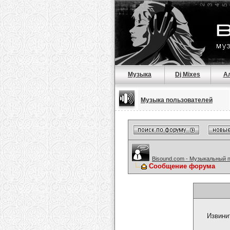
Музыка
Dj Mixes
А
Музыка пользователей
Bisound.com - Музыкальный 
Сообщение форума
Извини