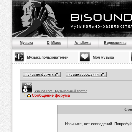
Музыка
Dj Mixes
Альбомы
Видеоклипы
Музыка пользователей
Моя музыка
Bisound.com - Музыкальный портал
Сообщение форума
Соо
Извините, нет совпадений. Попробуй