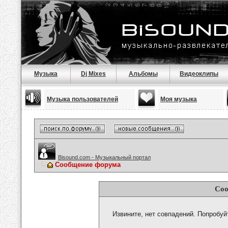
Музыка
Dj Mixes
Альбомы
Видеоклипы
Музыка пользователей
Моя музыка
Bisound.com - Музыкальный портал
Сообщение форума
Соо
Извините, нет совпадений. Попробуй