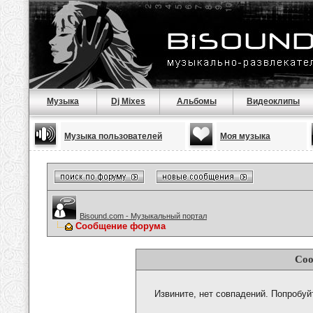
Музыка
Dj Mixes
Альбомы
Видеоклипы
Музыка пользователей
Моя музыка
Bisound.com - Музыкальный портал
Сообщение форума
Соо
Извините, нет совпадений. Попробуй