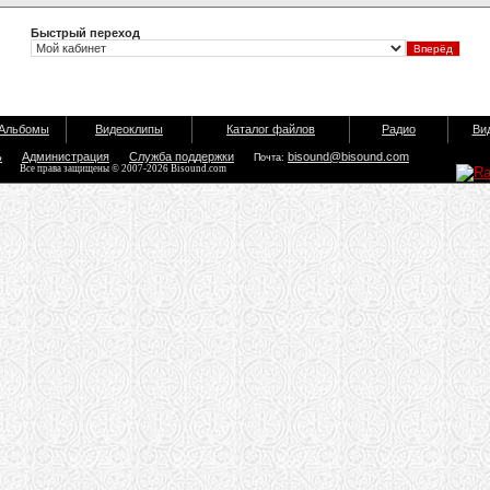
Быстрый переход
Альбомы
Видеоклипы
Каталог файлов
Радио
Ви
ь
Администрация
Служба поддержки
bisound@bisound.com
Почта:
Все права защищены © 2007-2026 Bisound.com