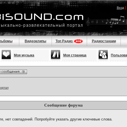
Вход
льбомы
Видеоклипы
Топ Радио
Радиостанции
Моя музыка
Моя страница
Пользов
портал
Сообщение форума
те, нет совпадений. Попробуйте указать другие ключевые слова.