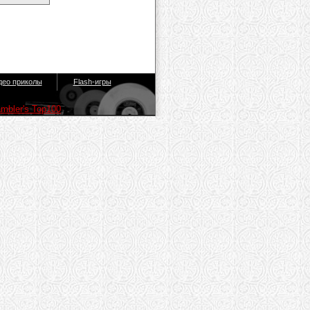
део приколы
Flash-игры