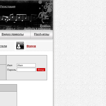
|
Регистрация
Помощь
Добавить в избранное
Видео приколы
Flash-игры
атели
Форум
Имя
Пароль