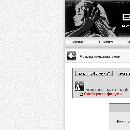
Музыка
Dj Mixes
А
Музыка пользователей
Bisound.com - Музыкальный 
Сообщение форума
Извини