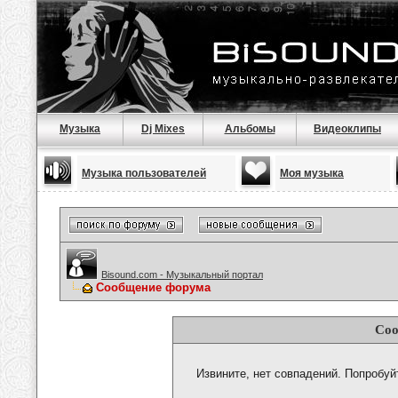
Музыка
Dj Mixes
Альбомы
Видеоклипы
Музыка пользователей
Моя музыка
Bisound.com - Музыкальный портал
Сообщение форума
Соо
Извините, нет совпадений. Попробуй