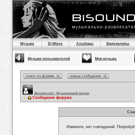
Музыка
Dj Mixes
Альбомы
Видеоклипы
Музыка пользователей
Моя музыка
Bisound.com - Музыкальный портал
Сообщение форума
Соо
Извините, нет совпадений. Попробуй