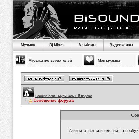
Музыка
Dj Mixes
Альбомы
Видеоклипы
Музыка пользователей
Моя музыка
Bisound.com - Музыкальный портал
Сообщение форума
Соо
Извините, нет совпадений. Попробуй