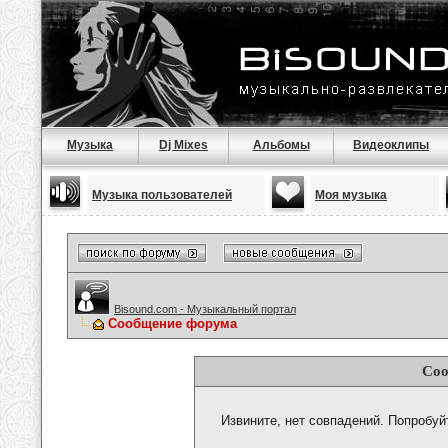
Музыка
Dj Mixes
Альбомы
Видеоклипы
Музыка пользователей
Моя музыка
Bisound.com - Музыкальный портал
Сообщение форума
Соо
Извините, нет совпадений. Попробуй