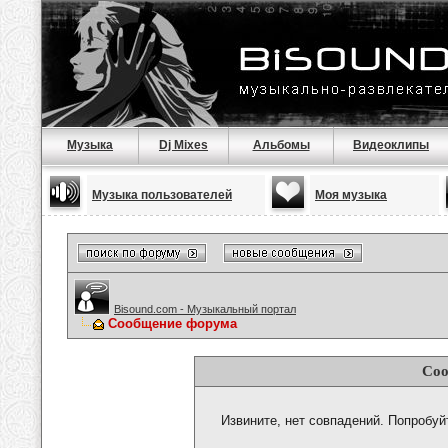
Музыка
Dj Mixes
Альбомы
Видеоклипы
Музыка пользователей
Моя музыка
Bisound.com - Музыкальный портал
Сообщение форума
Соо
Извините, нет совпадений. Попробуй