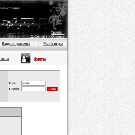
|
Регистрация
Помощь
Добавить в избранное
Видео приколы
Flash-игры
атели
Форум
Имя
Пароль