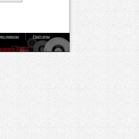
део приколы
Flash-игры