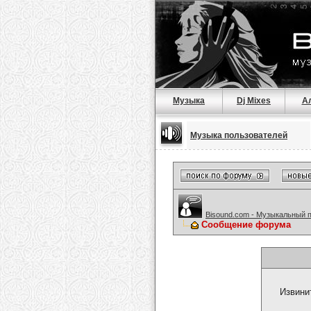
Музыка
Dj Mixes
А
Музыка пользователей
Bisound.com - Музыкальный 
Сообщение форума
Извини