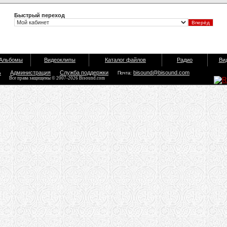
Быстрый переход
Альбомы
Видеоклипы
Каталог файлов
Радио
Ви
ь
Администрация
Служба поддержки
bisound@bisound.com
Почта:
Все права защищены © 2007-2026 Bisound.com