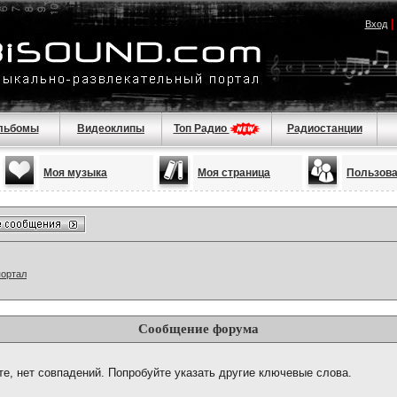
Вход
льбомы
Видеоклипы
Топ Радио
Радиостанции
Моя музыка
Моя страница
Пользов
портал
Сообщение форума
те, нет совпадений. Попробуйте указать другие ключевые слова.